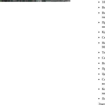
10
Вы
Ви
па
Пр
кв
Ку
С
На
90
Те
Ск
В
Пр
Це
Си
в
Ко
н
П
Элит