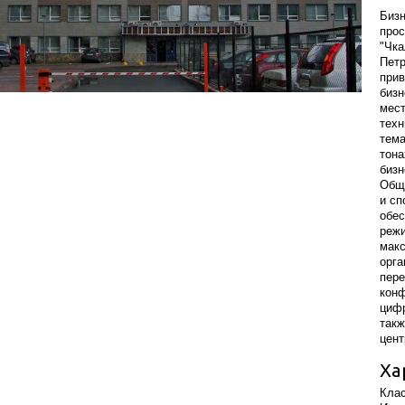
Бизн
прос
"Чка
Петр
прив
бизн
мест
техн
тема
тона
бизн
Обща
и сп
обес
режи
макс
орга
пере
кон
цифр
такж
цент
Ха
Клас