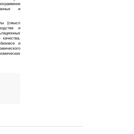
рограммное
данных и
пы (смысл
водстве и
ьтационных
 качества,
бизнесе и
номического
ономических