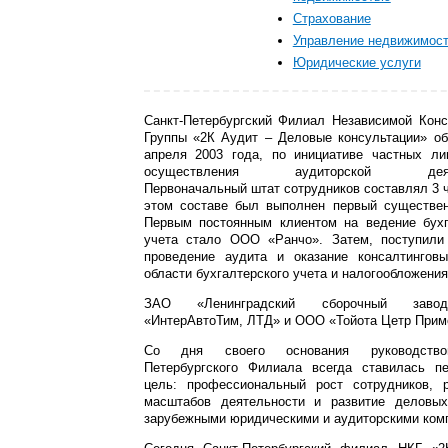
Страхование
Управление недвижимос
Юридические услуги
Санкт-Петербургский Филиал Независимой Конс
Группы «2К Аудит – Деловые консультации» об
апреля 2003 года, по инициативе частных л
осуществления аудиторской деяте
Первоначальный штат сотрудников составлял 3 
этом составе был выполнен первый существен
Первым постоянным клиентом на ведение бухг
учета стало ООО «Ранчо». Затем, поступили
проведение аудита и оказание консалтингов
области бухгалтерского учета и налогообложения
ЗАО «Ленинградский сборочный зав
«ИнтерАвтоТим, ЛТД» и ООО «Тойота Цетр Прим
Со дня своего основания руководство
Петербургского Филиала всегда ставилась п
цель: профессиональный рост сотрудников, 
масштабов деятельности и развитие деловы
зарубежными юридическими и аудиторскими ком