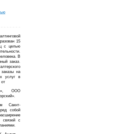
тью
алтинговой
разован 15
иц с целью
льности.
человека. В
ный заказ.
алтерского
 заказы на
ых услуг в
 от
од», ООО
орский».
м Сакнт-
еред собой
расширение
х связей с
паниями.