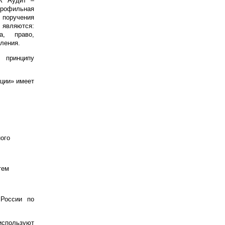
2К Аудит –
офильная
 поручения
являются:
а, право,
вления.
принципу
ации» имеет
ного
тем
России по
спользуют