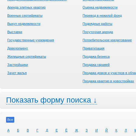
Аренда элитных квартир
Оценка недвижимости
Военные сертификаты
Перевод в нежилой фонд
Выкуп недвижимости
Подрядные работы
Выставки
Посуточная аренда
Государственные учреждения
Потребительское кредитование
Девелопмент
Приватизация
Жилищные сертификаты
Продажа бизнеса
Застройщики
Продажа гаражей
Зачет жилья
Продажа домов и участков в обла
Продажа квартир в новостройках
Показать форму поиска ↓
Все
А
Б
В
Г
Д
Е
Ё
Ж
З
И
Й
К
Л