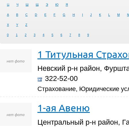
Ц
Ч
Ш
Щ
Э
Ю
Я
A
B
C
D
E
F
G
H
I
J
K
L
M
X
Y
Z
0
1
2
3
4
5
6
7
8
9
1 Титульная Страх
Невский р-н район, Фуршта
322-52-00
Страхование, Юридические ус
1-ая Авеню
Центральный р-н район, Га