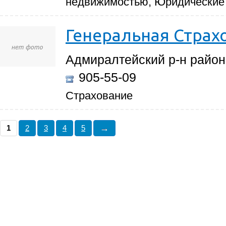
недвижимостью, Юридические 
Генеральная Страх
Адмиралтейский р-н район,
905-55-09
Страхование
→
1
2
3
4
5