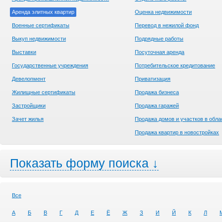
Аренда элитных квартир
Оценка недвижимости
Военные сертификаты
Перевод в нежилой фонд
Выкуп недвижимости
Подрядные работы
Выставки
Посуточная аренда
Государственные учреждения
Потребительское кредитование
Девелопмент
Приватизация
Жилищные сертификаты
Продажа бизнеса
Застройщики
Продажа гаражей
Зачет жилья
Продажа домов и участков в обла
Продажа квартир в новостройках
Показать форму поиска ↓
Все
А
Б
В
Г
Д
Е
Ё
Ж
З
И
Й
К
Л