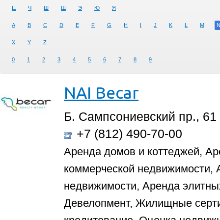
Ц
Ч
Ш
Щ
Э
Ю
Я
A
B
C
D
E
F
G
H
I
J
K
L
M
X
Y
Z
0
1
2
3
4
5
6
7
8
9
NAI Becar
Б. Сампсониевский пр., 61
+7 (812) 490-70-00
Аренда домов и коттеджей, Ар
коммерческой недвижимости,
недвижимости, Аренда элитны
Девелопмент, Жилищные серт