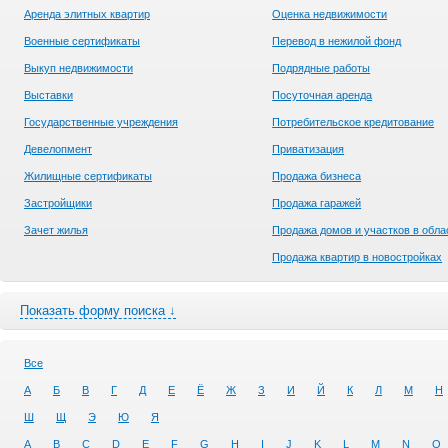
Аренда элитных квартир
Оценка недвижимости
Военные сертификаты
Перевод в нежилой фонд
Выкуп недвижимости
Подрядные работы
Выставки
Посуточная аренда
Государственные учреждения
Потребительское кредитование
Девелопмент
Приватизация
Жилищные сертификаты
Продажа бизнеса
Застройщики
Продажа гаражей
Зачет жилья
Продажа домов и участков в обла
Продажа квартир в новостройках
Показать форму поиска ↓
Все
А
Б
В
Г
Д
Е
Ё
Ж
З
И
Й
К
Л
М
Н
Ш
Щ
Э
Ю
Я
A
B
C
D
E
F
G
H
I
J
K
L
M
N
O