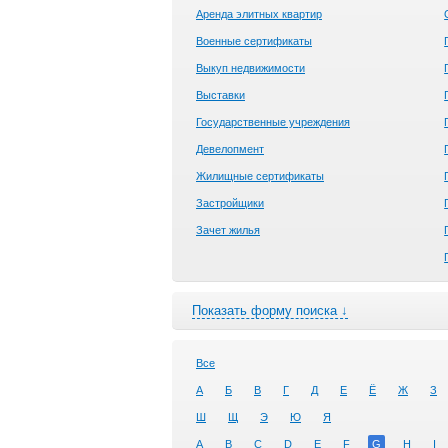
Аренда элитных квартир
Военные сертификаты
Выкуп недвижимости
Выставки
Государственные учреждения
Девелопмент
Жилищные сертификаты
Застройщики
Зачет жилья
Показать форму поиска ↓
Все
А
Б
В
Г
Д
Е
Ё
Ж
З
Ш
Щ
Э
Ю
Я
A
B
C
D
E
F
G
H
I