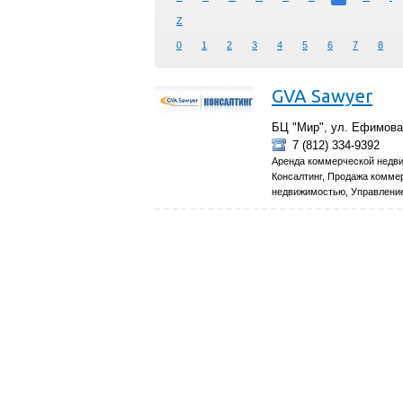
Z
0
1
2
3
4
5
6
7
8
GVA Sawyer
БЦ "Мир", ул. Ефимова,
7 (812) 334-9392
Аренда коммерческой недви
Консалтинг, Продажа комме
недвижимостью, Управлени