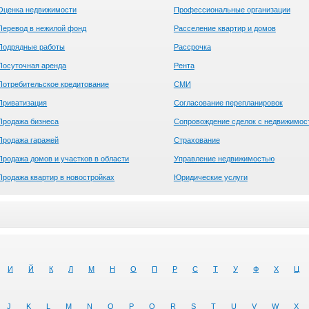
Оценка недвижимости
Профессиональные организации
Перевод в нежилой фонд
Расселение квартир и домов
Подрядные работы
Рассрочка
Посуточная аренда
Рента
Потребительское кредитование
СМИ
Приватизация
Согласование перепланировок
Продажа бизнеса
Сопровождение сделок с недвижимос
Продажа гаражей
Страхование
Продажа домов и участков в области
Управление недвижимостью
Продажа квартир в новостройках
Юридические услуги
И
Й
К
Л
М
Н
О
П
Р
С
Т
У
Ф
Х
Ц
J
K
L
M
N
O
P
Q
R
S
T
U
V
W
X