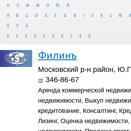
Ц
Ч
Ш
Щ
Э
Ю
Я
A
B
C
D
E
F
G
H
I
J
K
L
M
X
Y
Z
0
1
2
3
4
5
6
7
8
9
Филинъ
Московский р-н район, Ю.Г
346-86-67
Аренда коммерческой недвиж
недвижимости, Выкуп недвижи
кредитование, Консалтинг, Кр
Лизинг, Оценка недвижимости