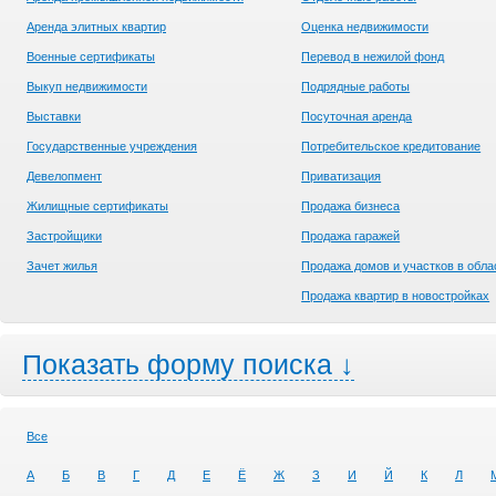
Аренда элитных квартир
Оценка недвижимости
Военные сертификаты
Перевод в нежилой фонд
Выкуп недвижимости
Подрядные работы
Выставки
Посуточная аренда
Государственные учреждения
Потребительское кредитование
Девелопмент
Приватизация
Жилищные сертификаты
Продажа бизнеса
Застройщики
Продажа гаражей
Зачет жилья
Продажа домов и участков в обла
Продажа квартир в новостройках
Показать форму поиска ↓
Все
А
Б
В
Г
Д
Е
Ё
Ж
З
И
Й
К
Л