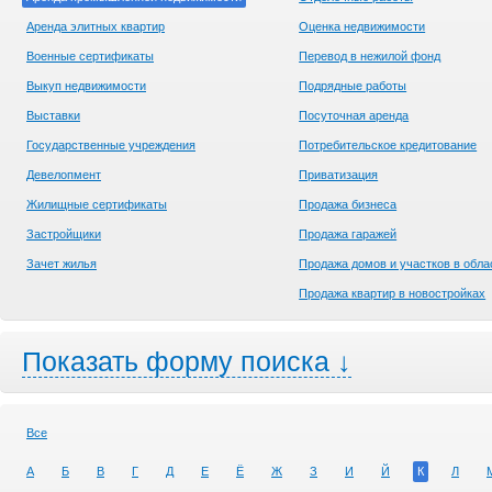
Аренда элитных квартир
Оценка недвижимости
Военные сертификаты
Перевод в нежилой фонд
Выкуп недвижимости
Подрядные работы
Выставки
Посуточная аренда
Государственные учреждения
Потребительское кредитование
Девелопмент
Приватизация
Жилищные сертификаты
Продажа бизнеса
Застройщики
Продажа гаражей
Зачет жилья
Продажа домов и участков в обла
Продажа квартир в новостройках
Показать форму поиска ↓
Все
А
Б
В
Г
Д
Е
Ё
Ж
З
И
Й
К
Л