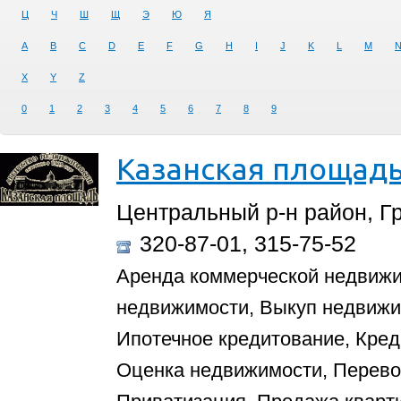
Ц
Ч
Ш
Щ
Э
Ю
Я
A
B
C
D
E
F
G
H
I
J
K
L
M
X
Y
Z
0
1
2
3
4
5
6
7
8
9
Казанская площад
Центральный р-н район, Гр
320-87-01, 315-75-52
Аренда коммерческой недвиж
недвижимости, Выкуп недвиж
Ипотечное кредитование, Кред
Оценка недвижимости, Перево