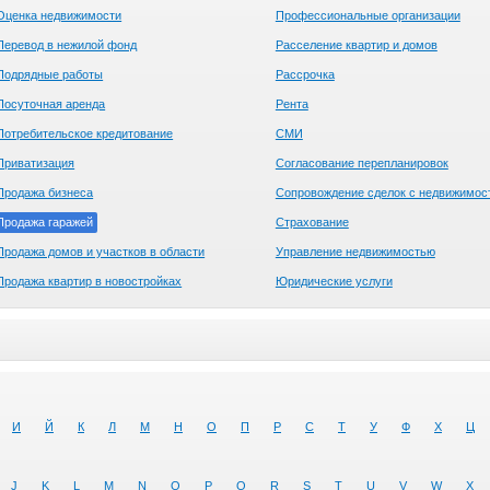
Оценка недвижимости
Профессиональные организации
Перевод в нежилой фонд
Расселение квартир и домов
Подрядные работы
Рассрочка
Посуточная аренда
Рента
Потребительское кредитование
СМИ
Приватизация
Согласование перепланировок
Продажа бизнеса
Сопровождение сделок с недвижимос
Продажа гаражей
Страхование
Продажа домов и участков в области
Управление недвижимостью
Продажа квартир в новостройках
Юридические услуги
И
Й
К
Л
М
Н
О
П
Р
С
Т
У
Ф
Х
Ц
J
K
L
M
N
O
P
Q
R
S
T
U
V
W
X