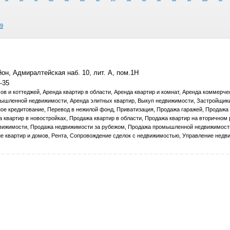
9
он, Адмиралтейская наб. 10, лит. А, пом.1Н
-35
ов и коттеджей, Аренда квартир в области, Аренда квартир и комнат, Аренда коммерче
ышленной недвижимости, Аренда элитных квартир, Выкуп недвижимости, Застройщики
ное кредитование, Перевод в нежилой фонд, Приватизация, Продажа гаражей, Продажа
а квартир в новостройках, Продажа квартир в области, Продажа квартир на вторичном 
вижимости, Продажа недвижимости за рубежом, Продажа промышленной недвижимост
ие квартир и домов, Рента, Сопровождение сделок с недвижимостью, Управление недв