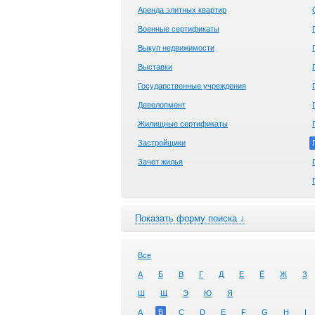
Аренда элитных квартир
Военные сертификаты
Выкуп недвижимости
Выставки
Государственные учреждения
Девелопмент
Жилищные сертификаты
Застройщики
Зачет жилья
Показать форму поиска ↓
Все
А
Б
В
Г
Д
Е
Ё
Ж
З
Ш
Щ
Э
Ю
Я
A
B
C
D
E
F
G
H
I