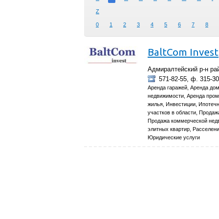
Z
0
1
2
3
4
5
6
7
8
BaltCom Invest
Адмиралтейский р-н рай
571-82-55, ф. 315-30
Аренда гаражей, Аренда дом
недвижимости, Аренда пром
жилья, Инвестиции, Ипотеч
участков в области, Продаж
Продажа коммерческой нед
элитных квартир, Расселен
Юридические услуги