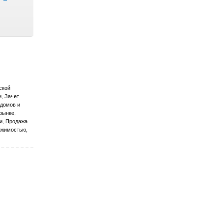
ской
, Зачет
 домов и
рынке,
и, Продажа
ижимостью,