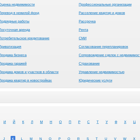
Оценка недвижимости
Профессиональные организации
Перевод в нежилой фонд
Расселение квартир и домов
Подрядные работы
Рассрочка
Посуточная аренда
Рента
Потребительское кредитование
СМИ
Приватизация
Согласование перепланировок
Продажа бизнеса
Сопровождение сделок с недвижимос
Продажа гаражей
Страхование
Продажа домов и участков в области
Управление недвижимостью
Продажа квартир в новостройках
Юридические услуги
И
Й
К
Л
М
Н
О
П
Р
С
Т
У
Ф
Х
Ц
J
K
L
M
N
O
P
Q
R
S
T
U
V
W
X