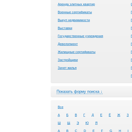
Аренда элитных квартир
Военные сертификаты
Выкуп недвижимости
Выставки
Государственные учреждения
Девелопмент
Жилищные сертификаты
Застройщики
Зачет жилья
Показать форму поиска ↓
Все
А
Б
В
Г
Д
Е
Ё
Ж
З
Ш
Щ
Э
Ю
Я
A
B
C
D
E
F
G
H
I