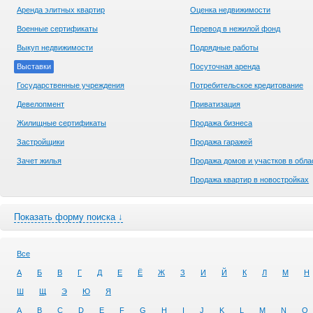
Аренда элитных квартир
Оценка недвижимости
Военные сертификаты
Перевод в нежилой фонд
Выкуп недвижимости
Подрядные работы
Выставки
Посуточная аренда
Государственные учреждения
Потребительское кредитование
Девелопмент
Приватизация
Жилищные сертификаты
Продажа бизнеса
Застройщики
Продажа гаражей
Зачет жилья
Продажа домов и участков в обла
Продажа квартир в новостройках
Показать форму поиска ↓
Все
А
Б
В
Г
Д
Е
Ё
Ж
З
И
Й
К
Л
М
Н
Ш
Щ
Э
Ю
Я
A
B
C
D
E
F
G
H
I
J
K
L
M
N
O