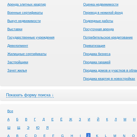
Аренда элитных квартир
Оценка недвижимости
Военные сертификаты
Перевод в нежилой фонд
Выкуп недвижимости
Подрядные работы
Выставки
Посуточная аренда
Государственные учреждения
Потребительское кредитование
Девелопмент
Приватизация
Жилищные сертификаты
Продажа бизнеса
Застройщики
Продажа гаражей
Зачет жилья
Продажа домов и участков в обла
Продажа квартир в новостройках
Показать форму поиска ↓
Все
А
Б
В
Г
Д
Е
Ё
Ж
З
И
Й
К
Л
М
Н
Ш
Щ
Э
Ю
Я
A
B
C
D
E
F
G
H
I
J
K
L
M
N
O