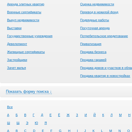
Аренда элитных квартир
Оценка недвижимости
Военные сертификаты
Перевод в нежилой фонд
Выкуп недвижимости
Подрядные работы
Выставки
Посуточная аренда
Государственные учреждения
Потребительское кредитование
Девелопмент
Приватизация
Жилищные сертификаты
Продажа бизнеса
Застройщики
Продажа гаражей
Зачет жилья
Продажа домов и участков в обла
Продажа квартир в новостройках
Показать форму поиска ↓
Все
А
Б
В
Г
Д
Е
Ё
Ж
З
И
Й
К
Л
М
Н
Ш
Щ
Э
Ю
Я
A
B
C
D
E
F
G
H
I
J
K
L
M
N
O