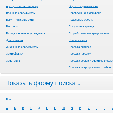
Аренда элитных квартир
Оценка недвижимости
Военные сертификаты
Перевод в нежилой фонд
Выкуп недвижимости
Подрядные работы
Выставки
Посуточная аренда
Государственные учреждения
Потребительское кредитование
Девелопмент
Приватизация
Жилищные сертификаты
Продажа бизнеса
Застройщики
Продажа гаражей
Зачет жилья
Продажа домов и участков в обла
Продажа квартир в новостройках
Показать форму поиска ↓
Все
А
Б
В
Г
Д
Е
Ё
Ж
З
И
Й
К
Л