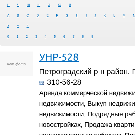
Ц
Ч
Ш
Щ
Э
Ю
Я
A
B
C
D
E
F
G
H
I
J
K
L
M
X
Y
Z
0
1
2
3
4
5
6
7
8
9
УНР-528
Петроградский р-н район, 
310-56-28
Аренда коммерческой недвиж
недвижимости, Выкуп недвижи
недвижимости, Подрядные раб
новостройках, Продажа кварти