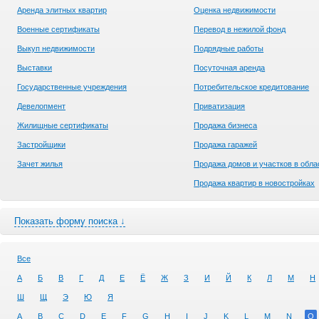
Аренда элитных квартир
Оценка недвижимости
Военные сертификаты
Перевод в нежилой фонд
Выкуп недвижимости
Подрядные работы
Выставки
Посуточная аренда
Государственные учреждения
Потребительское кредитование
Девелопмент
Приватизация
Жилищные сертификаты
Продажа бизнеса
Застройщики
Продажа гаражей
Зачет жилья
Продажа домов и участков в обла
Продажа квартир в новостройках
Показать форму поиска ↓
Все
А
Б
В
Г
Д
Е
Ё
Ж
З
И
Й
К
Л
М
Н
Ш
Щ
Э
Ю
Я
A
B
C
D
E
F
G
H
I
J
K
L
M
N
O