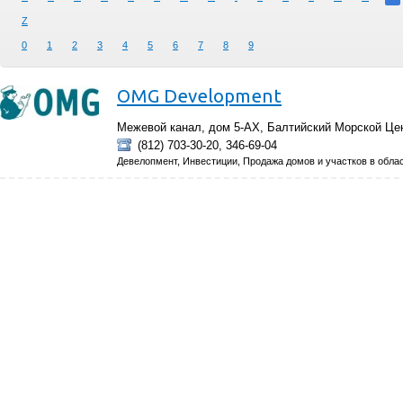
Z
0
1
2
3
4
5
6
7
8
9
OMG Development
Межевой канал, дом 5-АХ, Балтийский Морской Це
(812) 703-30-20, 346-69-04
Девелопмент, Инвестиции, Продажа домов и участков в обла