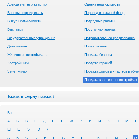
Аренда элитных квартир
Оценка недвижимости
Военные сертификаты
Перевод в нежилой фонд
Выкуп недвижимости
Подрядные работы
Выставки
Посуточная аренда
Государственные учреждения
Потребительское кредитование
Девелопмент
Приватизация
Жилищные сертификаты
Продажа бизнеса
Застройщики
Продажа гаражей
Зачет жилья
Продажа домов и участков в обла
Продажа квартир в новостройках
Показать форму поиска ↓
Все
А
Б
В
Г
Д
Е
Ё
Ж
З
И
Й
К
Л
М
Н
Ш
Щ
Э
Ю
Я
A
B
C
D
E
F
G
H
I
J
K
L
M
N
O