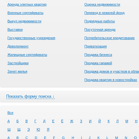
Аренда элитных квартир
Оценка недвижимости
Военные сертификаты
Перевод в нежилой фонд
Выкуп недвижимости
Подрядные работы
Выставки
Посуточная аренда
Государственные учреждения
Потребительское кредитование
Девелопмент
Приватизация
Жилищные сертификаты
Продажа бизнеса
Застройщики
Продажа гаражей
Зачет жилья
Продажа домов и участков в обла
Продажа квартир в новостройках
Показать форму поиска ↓
Все
А
Б
В
Г
Д
Е
Ё
Ж
З
И
Й
К
Л
М
Н
Ш
Щ
Э
Ю
Я
A
B
C
D
E
F
G
H
I
J
K
L
M
N
O