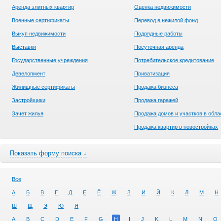
Аренда элитных квартир
Оценка недвижимости
Военные сертификаты
Перевод в нежилой фонд
Выкуп недвижимости
Подрядные работы
Выставки
Посуточная аренда
Государственные учреждения
Потребительское кредитование
Девелопмент
Приватизация
Жилищные сертификаты
Продажа бизнеса
Застройщики
Продажа гаражей
Зачет жилья
Продажа домов и участков в обла
Продажа квартир в новостройках
Показать форму поиска ↓
Все
А
Б
В
Г
Д
Е
Ё
Ж
З
И
Й
К
Л
М
Н
Ш
Щ
Э
Ю
Я
A
B
C
D
E
F
G
H
I
J
K
L
M
N
O