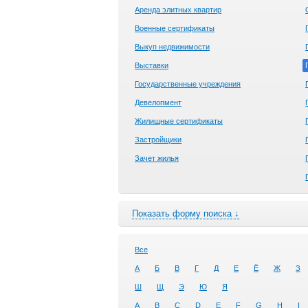
Аренда элитных квартир
Военные сертификаты
Выкуп недвижимости
Выставки
Государственные учреждения
Девелопмент
Жилищные сертификаты
Застройщики
Зачет жилья
Показать форму поиска ↓
Все
А
Б
В
Г
Д
Е
Ё
Ж
З
Ш
Щ
Э
Ю
Я
A
B
C
D
E
F
G
H
I