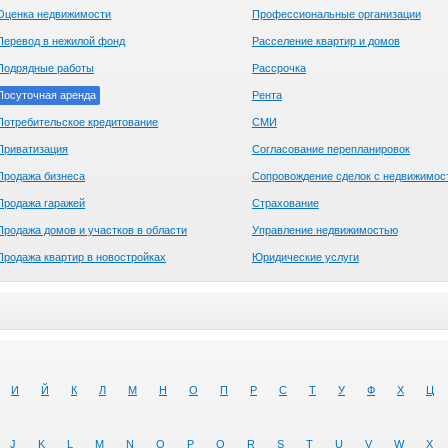
Оценка недвижимости
Профессиональные организации
Перевод в нежилой фонд
Расселение квартир и домов
Подрядные работы
Рассрочка
Посуточная аренда
Рента
Потребительское кредитование
СМИ
Приватизация
Согласование перепланировок
Продажа бизнеса
Сопровождение сделок с недвижимос
Продажа гаражей
Страхование
Продажа домов и участков в области
Управление недвижимостью
Продажа квартир в новостройках
Юридические услуги
И
Й
К
Л
М
Н
О
П
Р
С
Т
У
Ф
Х
Ц
J
K
L
M
N
O
P
Q
R
S
T
U
V
W
X