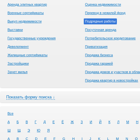
Аренда элитных квартир
Оценка недвижимости
Военные сертификаты
Перевод в нежилой фонд
Выкуп недвижимости
Подрядные работы
Выставки
Посуточная аренда
Государственные учреждения
Потребительское кредитование
Девелопмент
Приватизация
Жилищные сертификаты
Продажа бизнеса
Застройщики
Продажа гаражей
Зачет жилья
Продажа домов и участков в обла
Продажа квартир в новостройках
Показать форму поиска ↓
Все
А
Б
В
Г
Д
Е
Ё
Ж
З
И
Й
К
Л
М
Н
Ш
Щ
Э
Ю
Я
A
B
C
D
E
F
G
H
I
J
K
L
M
N
O