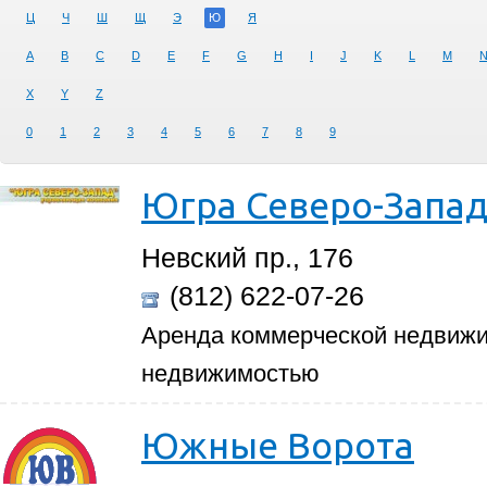
Ц
Ч
Ш
Щ
Э
Ю
Я
A
B
C
D
E
F
G
H
I
J
K
L
M
X
Y
Z
0
1
2
3
4
5
6
7
8
9
Югра Северо-Запа
Невский пр., 176
(812) 622-07-26
Аренда коммерческой недвижи
недвижимостью
Южные Ворота