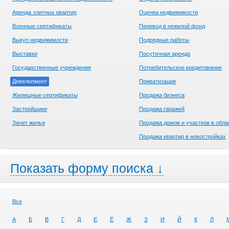
Аренда элитных квартир
Оценка недвижимости
Военные сертификаты
Перевод в нежилой фонд
Выкуп недвижимости
Подрядные работы
Выставки
Посуточная аренда
Государственные учреждения
Потребительское кредитование
Девелопмент
Приватизация
Жилищные сертификаты
Продажа бизнеса
Застройщики
Продажа гаражей
Зачет жилья
Продажа домов и участков в обла
Продажа квартир в новостройках
Показать форму поиска ↓
Все
А
Б
В
Г
Д
Е
Ё
Ж
З
И
Й
К
Л