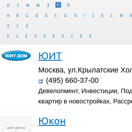
Ц
Ч
Ш
Щ
Э
Ю
Я
A
B
C
D
E
F
G
H
I
J
K
L
M
X
Y
Z
0
1
2
3
4
5
6
7
8
9
ЮИТ
Москва, ул.Крылатские Хол
(495) 660-37-00
Девелопмент, Инвестиции, По
квартир в новостройках, Расср
Юкон