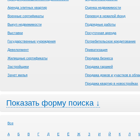
Аренда элитных квартир
Оценка недвижимости
Военные сертификаты
Перевод в нежилой фонд
Выкуп недвижимости
Подрядные работы
Выставки
Посуточная аренда
Государственные учреждения
Потребительское кредитование
Девелопмент
Приватизация
Жилищные сертификаты
Продажа бизнеса
Застройщики
Продажа гаражей
Зачет жилья
Продажа домов и участков в обла
Продажа квартир в новостройках
Показать форму поиска ↓
Все
А
Б
В
Г
Д
Е
Ё
Ж
З
И
Й
К
Л