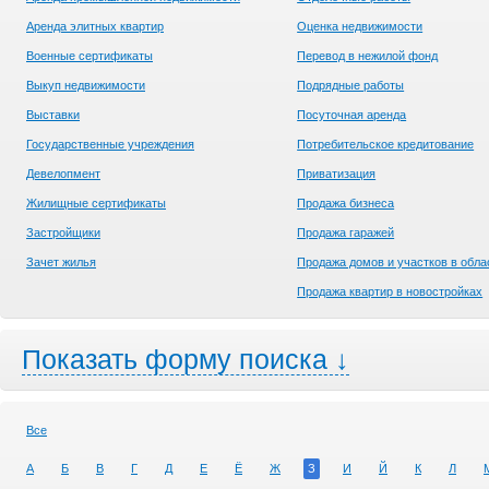
Аренда элитных квартир
Оценка недвижимости
Военные сертификаты
Перевод в нежилой фонд
Выкуп недвижимости
Подрядные работы
Выставки
Посуточная аренда
Государственные учреждения
Потребительское кредитование
Девелопмент
Приватизация
Жилищные сертификаты
Продажа бизнеса
Застройщики
Продажа гаражей
Зачет жилья
Продажа домов и участков в обла
Продажа квартир в новостройках
Показать форму поиска ↓
Все
А
Б
В
Г
Д
Е
Ё
Ж
З
И
Й
К
Л