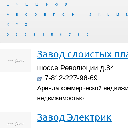
Ц
Ч
Ш
Щ
Э
Ю
Я
A
B
C
D
E
F
G
H
I
J
K
L
M
X
Y
Z
0
1
2
3
4
5
6
7
8
9
Завод слоистых пл
шоссе Революции д.84
7-812-227-96-69
Аренда коммерческой недвижи
недвижимостью
Завод Электрик