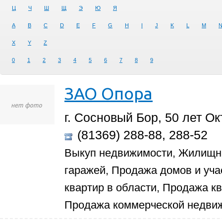
Ц
Ч
Ш
Щ
Э
Ю
Я
A
B
C
D
E
F
G
H
I
J
K
L
M
X
Y
Z
0
1
2
3
4
5
6
7
8
9
ЗАО Опора
г. Сосновый Бор, 50 лет Ок
(81369) 288-88, 288-52
Выкуп недвижимости, Жилищн
гаражей, Продажа домов и уча
квартир в области, Продажа к
Продажа коммерческой недвиж