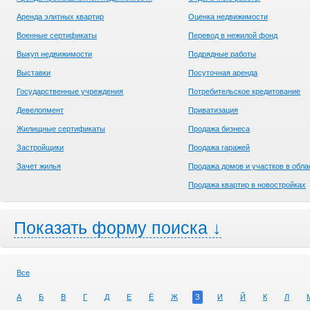
Аренда элитных квартир
Оценка недвижимости
Военные сертификаты
Перевод в нежилой фонд
Выкуп недвижимости
Подрядные работы
Выставки
Посуточная аренда
Государственные учреждения
Потребительское кредитование
Девелопмент
Приватизация
Жилищные сертификаты
Продажа бизнеса
Застройщики
Продажа гаражей
Зачет жилья
Продажа домов и участков в обла
Продажа квартир в новостройках
Показать форму поиска ↓
Все
А
Б
В
Г
Д
Е
Ё
Ж
З
И
Й
К
Л