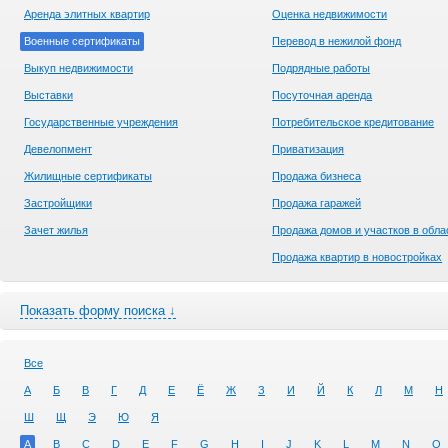
Аренда элитных квартир
Оценка недвижимости
Военные сертификаты
Перевод в нежилой фонд
Выкуп недвижимости
Подрядные работы
Выставки
Посуточная аренда
Государственные учреждения
Потребительское кредитование
Девелопмент
Приватизация
Жилищные сертификаты
Продажа бизнеса
Застройщики
Продажа гаражей
Зачет жилья
Продажа домов и участков в обла
Продажа квартир в новостройках
Показать форму поиска ↓
Все
А
Б
В
Г
Д
Е
Ё
Ж
З
И
Й
К
Л
М
Н
Ш
Щ
Э
Ю
Я
A
B
C
D
E
F
G
H
I
J
K
L
M
N
O