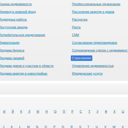
Оценка недвижимости
Профессиональные организации
Перевод в нежилой фонд
Расселение квартир и домов
Подрядные работы
Рассрочка
Посуточная аренда
Рента
Потребительское кредитование
СМИ
Приватизация
Согласование перепланировок
Продажа бизнеса
Сопровождение сделок с недвижимос
Продажа гаражей
Страхование
Продажа домов и участков в области
Управление недвижимостью
Продажа квартир в новостройках
Юридические услуги
И
Й
К
Л
М
Н
О
П
Р
С
Т
У
Ф
Х
Ц
J
K
L
M
N
O
P
Q
R
S
T
U
V
W
X