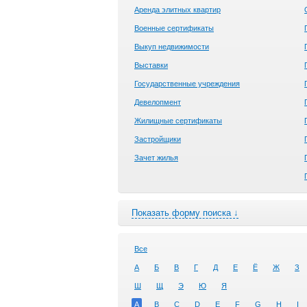
Аренда элитных квартир
Военные сертификаты
Выкуп недвижимости
Выставки
Государственные учреждения
Девелопмент
Жилищные сертификаты
Застройщики
Зачет жилья
Показать форму поиска ↓
Все
А
Б
В
Г
Д
Е
Ё
Ж
З
Ш
Щ
Э
Ю
Я
A
B
C
D
E
F
G
H
I