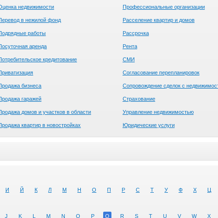
Оценка недвижимости
Профессиональные организации
Перевод в нежилой фонд
Расселение квартир и домов
Подрядные работы
Рассрочка
Посуточная аренда
Рента
Потребительское кредитование
СМИ
Приватизация
Согласование перепланировок
Продажа бизнеса
Сопровождение сделок с недвижимос
Продажа гаражей
Страхование
Продажа домов и участков в области
Управление недвижимостью
Продажа квартир в новостройках
Юридические услуги
И
Й
К
Л
М
Н
О
П
Р
С
Т
У
Ф
Х
Ц
J
K
L
M
N
O
P
Q
R
S
T
U
V
W
X