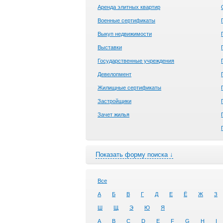
Аренда элитных квартир
Военные сертификаты
Выкуп недвижимости
Выставки
Государственные учреждения
Девелопмент
Жилищные сертификаты
Застройщики
Зачет жилья
Показать форму поиска ↓
Все
А
Б
В
Г
Д
Е
Ё
Ж
З
Ш
Щ
Э
Ю
Я
A
B
C
D
E
F
G
H
I