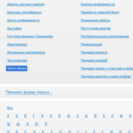
Аренда элитных квартир
Оценка недвижимости
Военные сертификаты
Перевод в нежилой фонд
Выкуп недвижимости
Подрядные работы
Выставки
Посуточная аренда
Государственные учреждения
Потребительское кредитование
Девелопмент
Приватизация
Жилищные сертификаты
Продажа бизнеса
Застройщики
Продажа гаражей
Зачет жилья
Продажа домов и участков в обла
Продажа квартир в новостройках
Показать форму поиска ↓
Все
А
Б
В
Г
Д
Е
Ё
Ж
З
И
Й
К
Л
М
Н
Ш
Щ
Э
Ю
Я
A
B
C
D
E
F
G
H
I
J
K
L
M
N
O