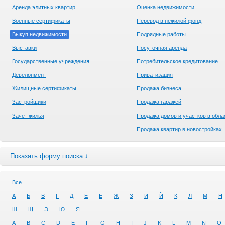
Аренда элитных квартир
Оценка недвижимости
Военные сертификаты
Перевод в нежилой фонд
Выкуп недвижимости
Подрядные работы
Выставки
Посуточная аренда
Государственные учреждения
Потребительское кредитование
Девелопмент
Приватизация
Жилищные сертификаты
Продажа бизнеса
Застройщики
Продажа гаражей
Зачет жилья
Продажа домов и участков в обла
Продажа квартир в новостройках
Показать форму поиска ↓
Все
А
Б
В
Г
Д
Е
Ё
Ж
З
И
Й
К
Л
М
Н
Ш
Щ
Э
Ю
Я
A
B
C
D
E
F
G
H
I
J
K
L
M
N
O