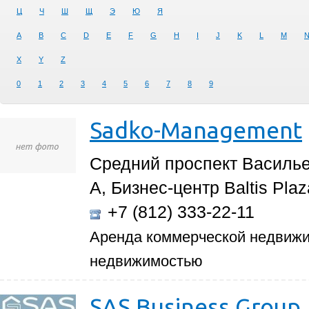
Ц
Ч
Ш
Щ
Э
Ю
Я
A
B
C
D
E
F
G
H
I
J
K
L
M
X
Y
Z
0
1
2
3
4
5
6
7
8
9
Sadko-Management
Средний проспект Васильев
А, Бизнес-центр Baltis Plaz
+7 (812) 333-22-11
Аренда коммерческой недвижи
недвижимостью
SAS Business Group