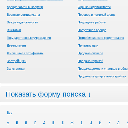
Аренда элитных квартир
Оценка недвижимости
Военные сертификаты
Перевод в нежилой фонд
Выкуп недвижимости
Подрядные работы
Выставки
Посуточная аренда
Государственные учреждения
Потребительское кредитование
Девелопмент
Приватизация
Жилищные сертификаты
Продажа бизнеса
Застройщики
Продажа гаражей
Зачет жилья
Продажа домов и участков в обла
Продажа квартир в новостройках
Показать форму поиска ↓
Все
А
Б
В
Г
Д
Е
Ё
Ж
З
И
Й
К
Л