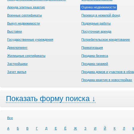
Аренда элитных квартир
Оценка недвижимости
Военные сертификаты
Перевод в нежилой фонд
Выкуп недвижимости
Подрядные работы
Выставки
Посуточная аренда
Государственные учреждения
Потребительское кредитование
Девелопмент
Приватизация
Жилищные сертификаты
Продажа бизнеса
Застройщики
Продажа гаражей
Зачет жилья
Продажа домов и участков в обла
Продажа квартир в новостройках
Показать форму поиска ↓
Все
А
Б
В
Г
Д
Е
Ё
Ж
З
И
Й
К
Л