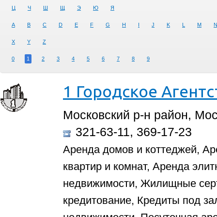
Ц
Ч
Ш
Щ
Э
Ю
Я
A
B
C
D
E
F
G
H
I
J
K
L
M
X
Y
Z
0
1
2
3
4
5
6
7
8
9
1 Городское Агентст
Московский р-н район, Мос
321-63-11, 369-17-23
Аренда домов и коттеджей, Ар
квартир и комнат, Аренда элит
недвижимости, Жилищные сер
кредитование, Кредиты под за