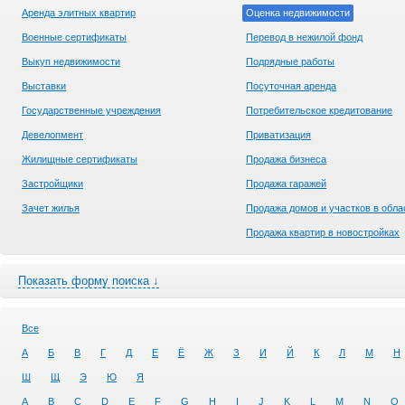
Аренда элитных квартир
Оценка недвижимости
Военные сертификаты
Перевод в нежилой фонд
Выкуп недвижимости
Подрядные работы
Выставки
Посуточная аренда
Государственные учреждения
Потребительское кредитование
Девелопмент
Приватизация
Жилищные сертификаты
Продажа бизнеса
Застройщики
Продажа гаражей
Зачет жилья
Продажа домов и участков в обла
Продажа квартир в новостройках
Показать форму поиска ↓
Все
А
Б
В
Г
Д
Е
Ё
Ж
З
И
Й
К
Л
М
Н
Ш
Щ
Э
Ю
Я
A
B
C
D
E
F
G
H
I
J
K
L
M
N
O