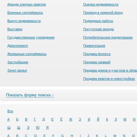
Аренда элитных квартир
Оценка недвижимости
Военные сертификаты
Перевод в нежилой фонд
Выкуп недвижимости
Подрядные работы
Выставки
Посуточная аренда
Государственные учреждения
Потребительское кредитование
Девелопмент
Приватизация
Жилищные сертификаты
Продажа бизнеса
Застройщики
Продажа гаражей
Зачет жилья
Продажа домов и участков в обла
Продажа квартир в новостройках
Показать форму поиска ↓
Все
А
Б
В
Г
Д
Е
Ё
Ж
З
И
Й
К
Л
М
Н
Ш
Щ
Э
Ю
Я
A
B
C
D
E
F
G
H
I
J
K
L
M
N
O