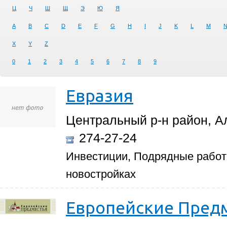
Ц
Ч
Ш
Щ
Э
Ю
Я
A
B
C
D
E
F
G
H
I
J
K
L
M
X
Y
Z
0
1
2
3
4
5
6
7
8
9
Евразия
Центральный р-н район, Ал
274-27-24
Инвестиции, Подрядные работ
новостройках
Европейские Пред