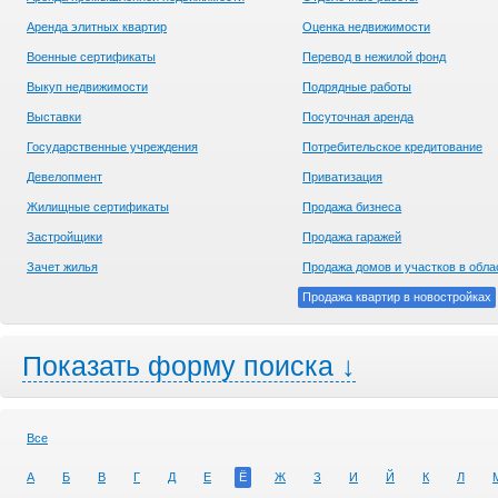
Аренда элитных квартир
Оценка недвижимости
Военные сертификаты
Перевод в нежилой фонд
Выкуп недвижимости
Подрядные работы
Выставки
Посуточная аренда
Государственные учреждения
Потребительское кредитование
Девелопмент
Приватизация
Жилищные сертификаты
Продажа бизнеса
Застройщики
Продажа гаражей
Зачет жилья
Продажа домов и участков в обла
Продажа квартир в новостройках
Показать форму поиска ↓
Все
А
Б
В
Г
Д
Е
Ё
Ж
З
И
Й
К
Л