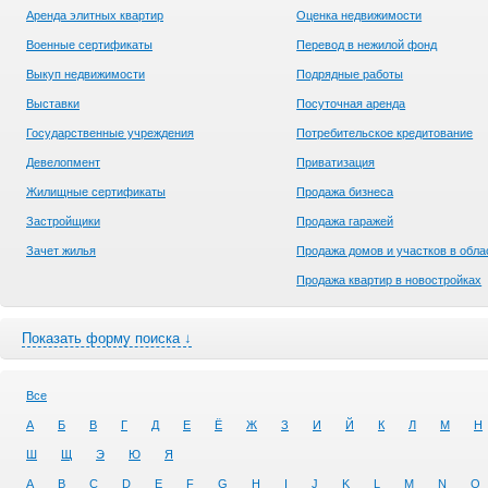
Аренда элитных квартир
Оценка недвижимости
Военные сертификаты
Перевод в нежилой фонд
Выкуп недвижимости
Подрядные работы
Выставки
Посуточная аренда
Государственные учреждения
Потребительское кредитование
Девелопмент
Приватизация
Жилищные сертификаты
Продажа бизнеса
Застройщики
Продажа гаражей
Зачет жилья
Продажа домов и участков в обла
Продажа квартир в новостройках
Показать форму поиска ↓
Все
А
Б
В
Г
Д
Е
Ё
Ж
З
И
Й
К
Л
М
Н
Ш
Щ
Э
Ю
Я
A
B
C
D
E
F
G
H
I
J
K
L
M
N
O