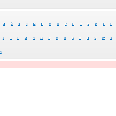
И
Й
К
Л
М
Н
О
П
Р
С
Т
У
Ф
Х
Ц
J
K
L
M
N
O
P
Q
R
S
T
U
V
W
X
9