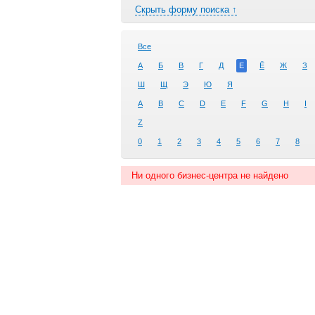
Скрыть форму поиска ↑
Все
А
Б
В
Г
Д
Е
Ё
Ж
З
Ш
Щ
Э
Ю
Я
A
B
C
D
E
F
G
H
I
Z
0
1
2
3
4
5
6
7
8
Ни одного бизнес-центра не найдено