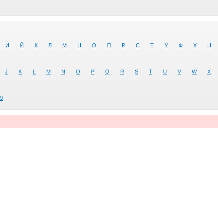
И
Й
К
Л
М
Н
О
П
Р
С
Т
У
Ф
Х
Ц
J
K
L
M
N
O
P
Q
R
S
T
U
V
W
X
9