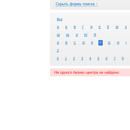
Скрыть форму поиска ↑
Все
А
Б
В
Г
Д
Е
Ё
Ж
З
Ш
Щ
Э
Ю
Я
A
B
C
D
E
F
G
H
I
Z
0
1
2
3
4
5
6
7
8
Ни одного бизнес-центра не найдено