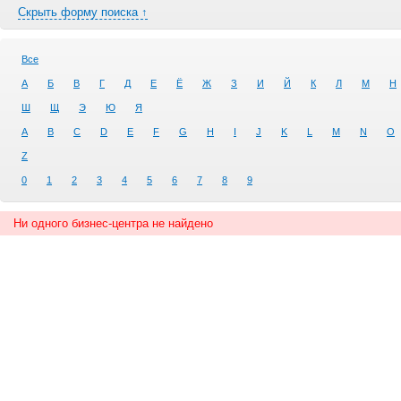
Скрыть форму поиска ↑
Все
А
Б
В
Г
Д
Е
Ё
Ж
З
И
Й
К
Л
М
Н
Ш
Щ
Э
Ю
Я
A
B
C
D
E
F
G
H
I
J
K
L
M
N
O
Z
0
1
2
3
4
5
6
7
8
9
Ни одного бизнес-центра не найдено