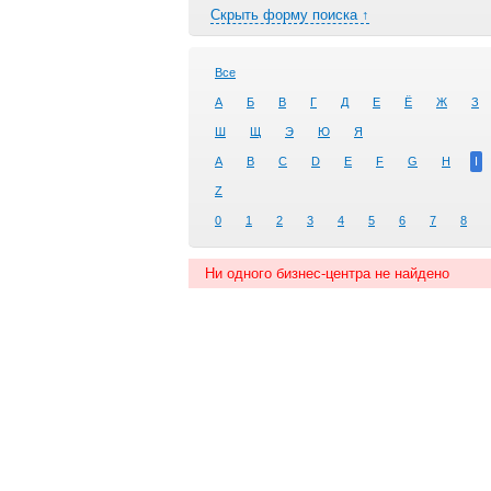
Скрыть форму поиска ↑
Все
А
Б
В
Г
Д
Е
Ё
Ж
З
Ш
Щ
Э
Ю
Я
A
B
C
D
E
F
G
H
I
Z
0
1
2
3
4
5
6
7
8
Ни одного бизнес-центра не найдено