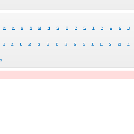
И
Й
К
Л
М
Н
О
П
Р
С
Т
У
Ф
Х
Ц
J
K
L
M
N
O
P
Q
R
S
T
U
V
W
X
9