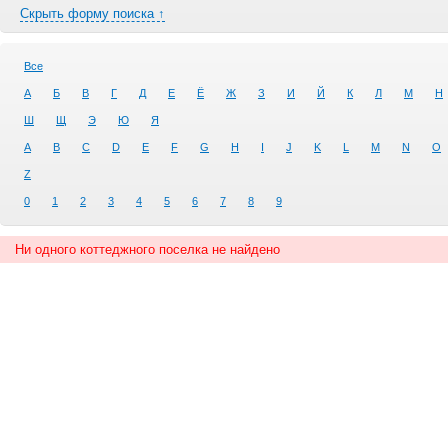
Скрыть форму поиска ↑
Все
А
Б
В
Г
Д
Е
Ё
Ж
З
И
Й
К
Л
М
Н
Ш
Щ
Э
Ю
Я
A
B
C
D
E
F
G
H
I
J
K
L
M
N
O
Z
0
1
2
3
4
5
6
7
8
9
Ни одного коттеджного поселка не найдено