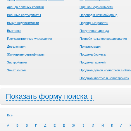
Аренда элитных квартир
Оценка недвижимости
Военные сертификаты
Перевод в нежилой фонд
Выкуп недвижимости
Подрядные работы
Выставки
Посуточная аренда
Государственные учреждения
Потребительское кредитование
Девелопмент
Приватизация
Жилищные сертификаты
Продажа бизнеса
Застройщики
Продажа гаражей
Зачет жилья
Продажа домов и участков в обла
Продажа квартир в новостройках
Показать форму поиска ↓
Все
А
Б
В
Г
Д
Е
Ё
Ж
З
И
Й
К
Л