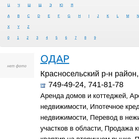
Ц
Ч
Ш
Щ
Э
Ю
Я
A
B
C
D
E
F
G
H
I
J
K
L
M
X
Y
Z
0
1
2
3
4
5
6
7
8
9
ОДАР
Красносельский р-н район,
749-49-24, 741-81-78
Аренда домов и коттеджей, Ар
недвижимости, Ипотечное кред
недвижимости, Перевод в неж
участков в области, Продажа 