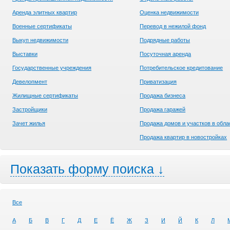
Аренда элитных квартир
Оценка недвижимости
Военные сертификаты
Перевод в нежилой фонд
Выкуп недвижимости
Подрядные работы
Выставки
Посуточная аренда
Государственные учреждения
Потребительское кредитование
Девелопмент
Приватизация
Жилищные сертификаты
Продажа бизнеса
Застройщики
Продажа гаражей
Зачет жилья
Продажа домов и участков в обла
Продажа квартир в новостройках
Показать форму поиска ↓
Все
А
Б
В
Г
Д
Е
Ё
Ж
З
И
Й
К
Л