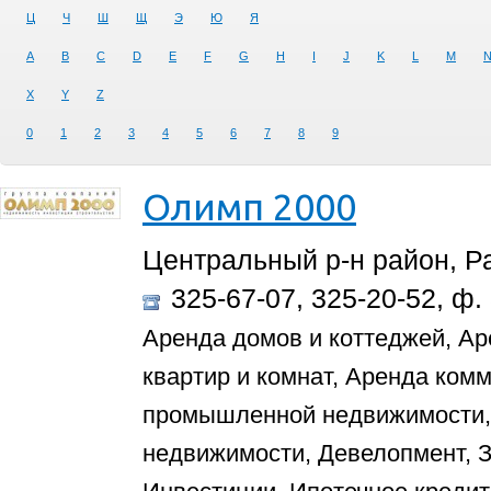
Ц
Ч
Ш
Щ
Э
Ю
Я
A
B
C
D
E
F
G
H
I
J
K
L
M
X
Y
Z
0
1
2
3
4
5
6
7
8
9
Олимп 2000
Центральный р-н район, Ра
325-67-07, 325-20-52, ф.
Аренда домов и коттеджей, Ар
квартир и комнат, Аренда ком
промышленной недвижимости, 
недвижимости, Девелопмент, З