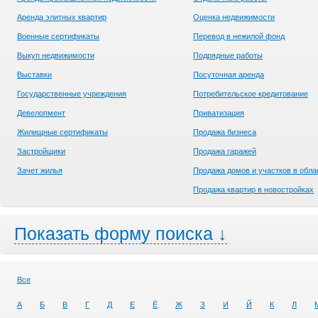
Аренда элитных квартир
Оценка недвижимости
Военные сертификаты
Перевод в нежилой фонд
Выкуп недвижимости
Подрядные работы
Выставки
Посуточная аренда
Государственные учреждения
Потребительское кредитование
Девелопмент
Приватизация
Жилищные сертификаты
Продажа бизнеса
Застройщики
Продажа гаражей
Зачет жилья
Продажа домов и участков в обла
Продажа квартир в новостройках
Показать форму поиска ↓
Все
А
Б
В
Г
Д
Е
Ё
Ж
З
И
Й
К
Л