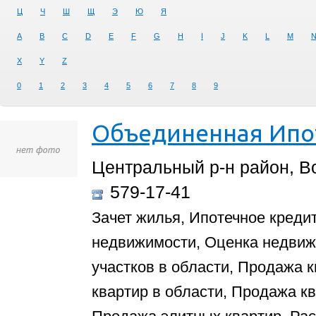
Ц
Ч
Ш
Щ
Э
Ю
Я
A
B
C
D
E
F
G
H
I
J
K
L
M
X
Y
Z
0
1
2
3
4
5
6
7
8
9
Объединенная Ипо
Центральный р-н район, Во
579-17-41
Зачет жилья, Ипотечное креди
недвижимости, Оценка недвиж
участков в области, Продажа 
квартир в области, Продажа к