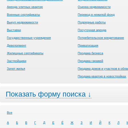
Аренда элитных квартир
Оценка недвижимости
Военные сертификаты
Перевод в нежилой фонд
Выкуп недвижимости
Подрядные работы
Выставки
Посуточная аренда
Государственные учреждения
Потребительское кредитование
Девелопмент
Приватизация
Жилищные сертификаты
Продажа бизнеса
Застройщики
Продажа гаражей
Зачет жилья
Продажа домов и участков в обла
Продажа квартир в новостройках
Показать форму поиска ↓
Все
А
Б
В
Г
Д
Е
Ё
Ж
З
И
Й
К
Л