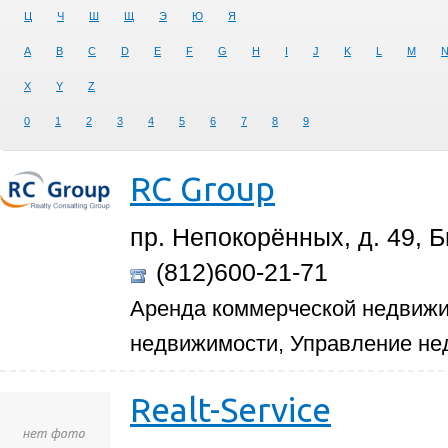
Ц
Ч
Ш
Щ
Э
Ю
Я
A
B
C
D
E
F
G
H
I
J
K
L
M
X
Y
Z
0
1
2
3
4
5
6
7
8
9
RC Group
пр. Непокорённых, д. 49, 
(812)600-21-71
Аренда коммерческой недвиж
недвижимости, Управление н
Realt-Service