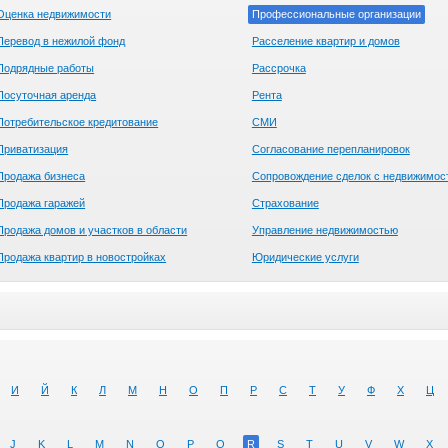
Оценка недвижимости
Профессиональные организации
Перевод в нежилой фонд
Расселение квартир и домов
Подрядные работы
Рассрочка
Посуточная аренда
Рента
Потребительское кредитование
СМИ
Приватизация
Согласование перепланировок
Продажа бизнеса
Сопровождение сделок с недвижимос
Продажа гаражей
Страхование
Продажа домов и участков в области
Управление недвижимостью
Продажа квартир в новостройках
Юридические услуги
И
Й
К
Л
М
Н
О
П
Р
С
Т
У
Ф
Х
Ц
J
K
L
M
N
O
P
Q
R
S
T
U
V
W
X