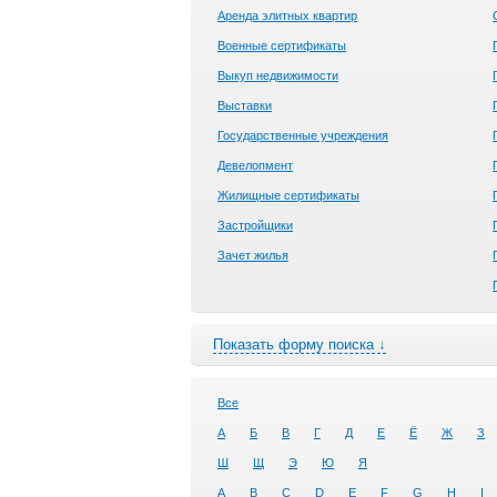
Аренда элитных квартир
Военные сертификаты
Выкуп недвижимости
Выставки
Государственные учреждения
Девелопмент
Жилищные сертификаты
Застройщики
Зачет жилья
Показать форму поиска ↓
Все
А
Б
В
Г
Д
Е
Ё
Ж
З
Ш
Щ
Э
Ю
Я
A
B
C
D
E
F
G
H
I