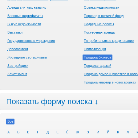
Аренда элитных квартир
Оценка недвижимости
Военные сертификаты
Перевод в нежилой фонд
Выкуп недвижимости
Подрядные работы
Выставки
Посуточная аренда
Государственные учреждения
Потребительское кредитование
Девелопмент
Приватизация
Жилищные сертификаты
Продажа бизнеса
Застройщики
Продажа гаражей
Зачет жилья
Продажа домов и участков в обла
Продажа квартир в новостройках
Показать форму поиска ↓
Все
А
Б
В
Г
Д
Е
Ё
Ж
З
И
Й
К
Л