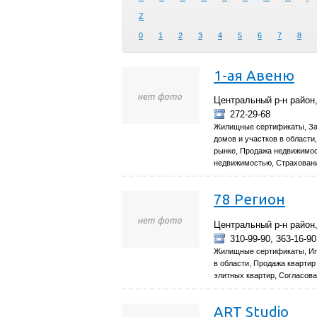
Z
0
1
2
3
4
5
6
7
8
1-ая Авеню
Центральный р-н район,
272-29-68
Жилищные сертификаты, Зач
домов и участков в области
рынке, Продажа недвижимос
недвижимостью, Страхован
78 Регион
Центральный р-н район,
310-99-90, 363-16-90
Жилищные сертификаты, Ипо
в области, Продажа кварти
элитных квартир, Согласов
ART Studio