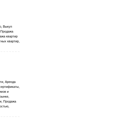
р, Выкуп
, Продажа
дажа квартир
ных квартир,
ти, Аренда
сертификаты,
омов и
рынке,
и, Продажа
остью,