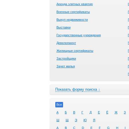
Аренда элитных квартир
Военные сертификаты
Выкуп недвижимости
Выставки
Государственные учреждения
Девелопмент
Жилищные сертификаты
Застройщики
Зачет жилья
Показать форму поиска ↓
Все
А
Б
В
Г
Д
Е
Ё
Ж
З
Ш
Щ
Э
Ю
Я
A
B
C
D
E
F
G
H
I