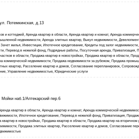
ул. Потемкинская, д.13
ов и коттеджей, Аренда квартир в области, Аренда квартир и комнат, Аренда коммерче
ышленной недвижимости, Аренда элитных квартир, Выкуп недвижимости, Девелопме
 Зачет жилья, Инвестиции, Ипотечное кредитование, Кредиты под залог недвижимости
ти, Перевод в нежилой фонд, Подрядные работы, Посуточная аренда, Приватизация, 
частков в области, Продажа квартир в новостройках, Продажа квартир в области, Про
ажа коммерческой недвижимости, Продажа недвижимости за рубежом, Продажа промы
тных квартир, Расселение квартир и домов, Согласование перепланировок, Сопровож
ние, Управление недвижимостью, Юридические услуги
 Мойки наб.1/Аптекарский пер.6
Аренда квартир в области, Аренда квартир и комнат, Аренда коммерческой недвижимос
движимости, Ипотечное кредитование, Перевод в нежилой фонд, Приватизация, Продаж
а квартир в новостройках, Продажа квартир в области, Продажа квартир на вторичном 
ижимости, Продажа элитных квартир, Расселение квартир и домов, Согласование пер
едвижимостью