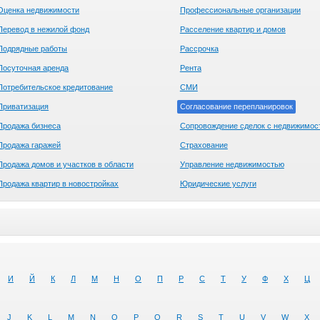
Оценка недвижимости
Профессиональные организации
Перевод в нежилой фонд
Расселение квартир и домов
Подрядные работы
Рассрочка
Посуточная аренда
Рента
Потребительское кредитование
СМИ
Приватизация
Согласование перепланировок
Продажа бизнеса
Сопровождение сделок с недвижимос
Продажа гаражей
Страхование
Продажа домов и участков в области
Управление недвижимостью
Продажа квартир в новостройках
Юридические услуги
И
Й
К
Л
М
Н
О
П
Р
С
Т
У
Ф
Х
Ц
J
K
L
M
N
O
P
Q
R
S
T
U
V
W
X