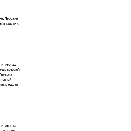
ке, Продажа
ние сделок с
ти, Аренда
од в нежилой
 Продажа
шленной
дение сделок
ти, Аренда
ная аренда,