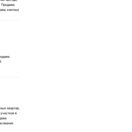
, Продажа
дажа элитных
родажа
й
ных квартир,
 участков в
дажа
асование