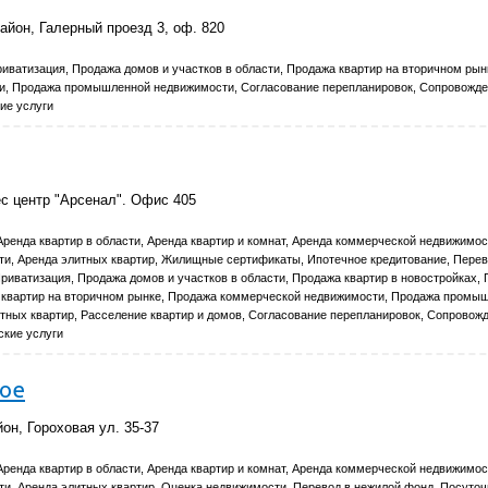
айон, Галерный проезд 3, оф. 820
иватизация, Продажа домов и участков в области, Продажа квартир на вторичном рын
, Продажа промышленной недвижимости, Согласование перепланировок, Сопровожде
ие услуги
ес центр "Арсенал". Офис 405
Аренда квартир в области, Аренда квартир и комнат, Аренда коммерческой недвижимос
, Аренда элитных квартир, Жилищные сертификаты, Ипотечное кредитование, Перев
риватизация, Продажа домов и участков в области, Продажа квартир в новостройках,
а квартир на вторичном рынке, Продажа коммерческой недвижимости, Продажа промы
тных квартир, Расселение квартир и домов, Согласование перепланировок, Сопровож
кие услуги
ое
он, Гороховая ул. 35-37
Аренда квартир в области, Аренда квартир и комнат, Аренда коммерческой недвижимос
, Аренда элитных квартир, Оценка недвижимости, Перевод в нежилой фонд, Посуточ