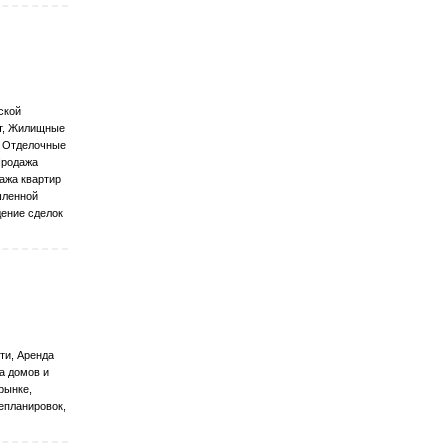
ской
нт, Жилищные
, Отделочные
Продажа
дажа квартир
шленной
дение сделок
ти, Аренда
а домов и
рынке,
епланировок,