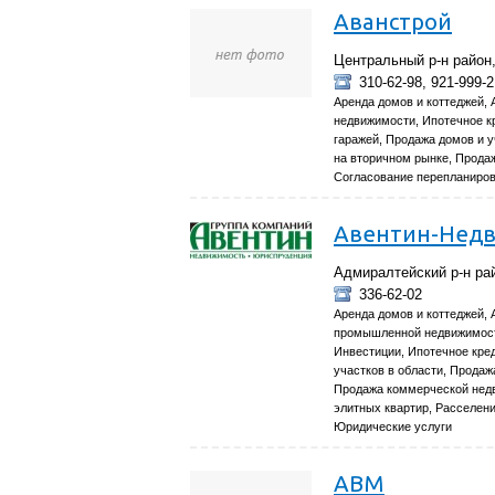
Аванстрой
Центральный р-н район,
310-62-98, 921-999-2
Аренда домов и коттеджей, 
недвижимости, Ипотечное к
гаражей, Продажа домов и у
на вторичном рынке, Прода
Согласование перепланиров
Авентин-Нед
Адмиралтейский р-н рай
336-62-02
Аренда домов и коттеджей, 
промышленной недвижимост
Инвестиции, Ипотечное кре
участков в области, Продаж
Продажа коммерческой нед
элитных квартир, Расселен
Юридические услуги
АВМ