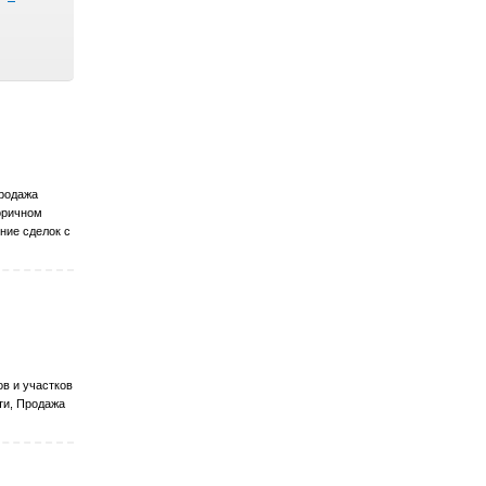
Продажа
торичном
ние сделок с
в и участков
ти, Продажа