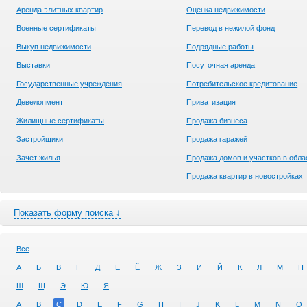
Аренда элитных квартир
Оценка недвижимости
Военные сертификаты
Перевод в нежилой фонд
Выкуп недвижимости
Подрядные работы
Выставки
Посуточная аренда
Государственные учреждения
Потребительское кредитование
Девелопмент
Приватизация
Жилищные сертификаты
Продажа бизнеса
Застройщики
Продажа гаражей
Зачет жилья
Продажа домов и участков в обла
Продажа квартир в новостройках
Показать форму поиска ↓
Все
А
Б
В
Г
Д
Е
Ё
Ж
З
И
Й
К
Л
М
Н
Ш
Щ
Э
Ю
Я
A
B
C
D
E
F
G
H
I
J
K
L
M
N
O