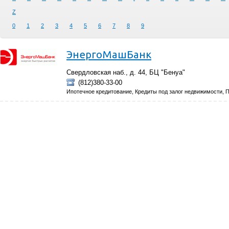
Z
0
1
2
3
4
5
6
7
8
9
ЭнергоМашБанк
Свердловская наб., д. 44, БЦ "Бенуа"
(812)380-33-00
Ипотечное кредитование, Кредиты под залог недвижимости, 