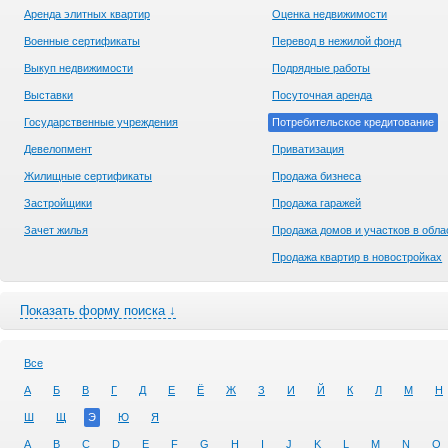
Аренда элитных квартир
Оценка недвижимости
Военные сертификаты
Перевод в нежилой фонд
Выкуп недвижимости
Подрядные работы
Выставки
Посуточная аренда
Государственные учреждения
Потребительское кредитование
Девелопмент
Приватизация
Жилищные сертификаты
Продажа бизнеса
Застройщики
Продажа гаражей
Зачет жилья
Продажа домов и участков в обла
Продажа квартир в новостройках
Показать форму поиска ↓
Все
А
Б
В
Г
Д
Е
Ё
Ж
З
И
Й
К
Л
М
Н
Ш
Щ
Э
Ю
Я
A
B
C
D
E
F
G
H
I
J
K
L
M
N
O